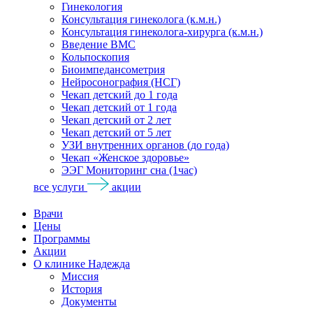
Гинекология
Консультация гинеколога (к.м.н.)
Консультация гинеколога-хирурга (к.м.н.)
Введение ВМС
Кольпоскопия
Биоимпедансометрия
Нейросонография (НСГ)
Чекап детский до 1 года
Чекап детский от 1 года
Чекап детский от 2 лет
Чекап детский от 5 лет
УЗИ внутренних органов (до года)
Чекап «Женское здоровье»
ЭЭГ Мониторинг сна (1час)
все услуги
акции
Врачи
Цены
Программы
Акции
О клинике Надежда
Миссия
История
Документы