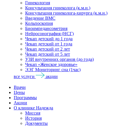
Гинекология
Консультация гинеколога (к.м.н.)
Консультация гинеколога-хирурга (к.м.н.)
Введение ВМС
Кольпоскопия
Биоимпедансометрия
Нейросонография (НСГ)
Чекап детский до 1 года
Чекап детский от 1 года
Чекап детский от 2 лет
Чекап детский от 5 лет
УЗИ внутренних органов (до года)
Чекап «Женское здоровье»
ЭЭГ Мониторинг сна (1час)
все услуги
акции
Врачи
Цены
Программы
Акции
О клинике Надежда
Миссия
История
Документы