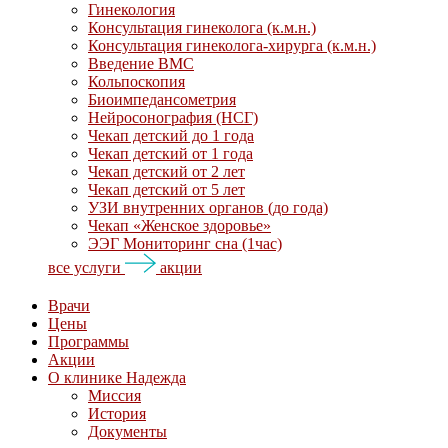
Гинекология
Консультация гинеколога (к.м.н.)
Консультация гинеколога-хирурга (к.м.н.)
Введение ВМС
Кольпоскопия
Биоимпедансометрия
Нейросонография (НСГ)
Чекап детский до 1 года
Чекап детский от 1 года
Чекап детский от 2 лет
Чекап детский от 5 лет
УЗИ внутренних органов (до года)
Чекап «Женское здоровье»
ЭЭГ Мониторинг сна (1час)
все услуги
акции
Врачи
Цены
Программы
Акции
О клинике Надежда
Миссия
История
Документы