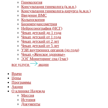
Гинекология
Консультация гинеколога (к.м.н.)
Консультация гинеколога-хирурга (к.м.н.)
Введение ВМС
Кольпоскопия
Биоимпедансометрия
Нейросонография (НСГ)
Чекап детский до 1 года
Чекап детский от 1 года
Чекап детский от 2 лет
Чекап детский от 5 лет
УЗИ внутренних органов (до года)
Чекап «Женское здоровье»
ЭЭГ Мониторинг сна (1час)
все услуги
акции
Врачи
Цены
Программы
Акции
О клинике Надежда
Миссия
История
Документы