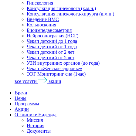
Гинекология
Консультация гинеколога (к.м.н.)
Консультация гинеколога-хирурга (к.м.н.)
Введение ВМС
Кольпоскопия
Биоимпедансометрия
Нейросонография (НСГ)
Чекап детский до 1 года
Чекап детский от 1 года
Чекап детский от 2 лет
Чекап детский от 5 лет
УЗИ внутренних органов (до года)
Чекап «Женское здоровье»
ЭЭГ Мониторинг сна (1час)
все услуги
акции
Врачи
Цены
Программы
Акции
О клинике Надежда
Миссия
История
Документы