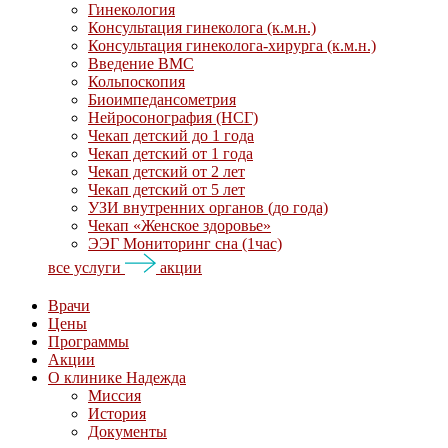
Гинекология
Консультация гинеколога (к.м.н.)
Консультация гинеколога-хирурга (к.м.н.)
Введение ВМС
Кольпоскопия
Биоимпедансометрия
Нейросонография (НСГ)
Чекап детский до 1 года
Чекап детский от 1 года
Чекап детский от 2 лет
Чекап детский от 5 лет
УЗИ внутренних органов (до года)
Чекап «Женское здоровье»
ЭЭГ Мониторинг сна (1час)
все услуги
акции
Врачи
Цены
Программы
Акции
О клинике Надежда
Миссия
История
Документы