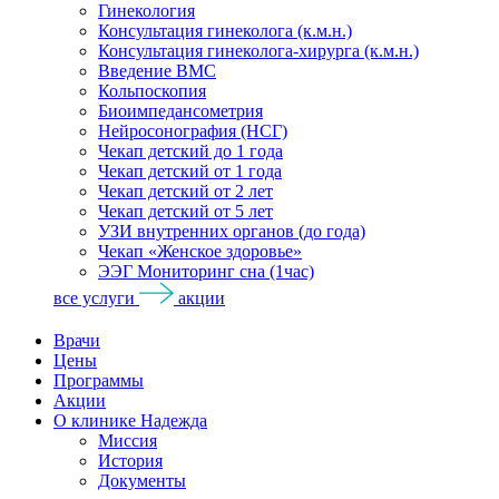
Гинекология
Консультация гинеколога (к.м.н.)
Консультация гинеколога-хирурга (к.м.н.)
Введение ВМС
Кольпоскопия
Биоимпедансометрия
Нейросонография (НСГ)
Чекап детский до 1 года
Чекап детский от 1 года
Чекап детский от 2 лет
Чекап детский от 5 лет
УЗИ внутренних органов (до года)
Чекап «Женское здоровье»
ЭЭГ Мониторинг сна (1час)
все услуги
акции
Врачи
Цены
Программы
Акции
О клинике Надежда
Миссия
История
Документы